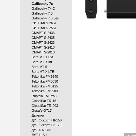
Galileosky 7x
Galileosky 7x C
Galileosky 7.0
Galileosky 7.0 Lite
СИГНАЛ S-2651
СИГНАЛ S-2551
СМАРТ S-2433
СМАРТ S-2435
СМАРТ S-2423
СМАРТ S-2413
СМАРТ S-2013
Вега MT X Ext
Вега MT X Int
Вега MT-5
Вега МТ X LTE
Teltonika FMB640
Teltonika FMB630
Teltonika FMB125
Teltonika FM5500
Ruptela FM Pro3
GlobalSat TR-151
GlobalSat TR-203
Gosafe G717
Датчики
ДУТ Эскорт ТД-150
ДУТ Эскорт TD-BLE
ДУТ ITALON
ДУТ LLS 4