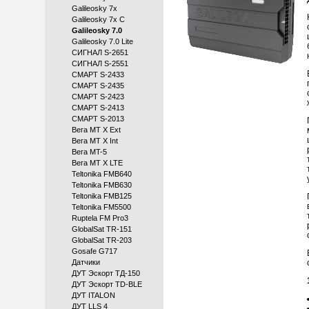
Galileosky 7x
Galileosky 7x C
Galileosky 7.0
Galileosky 7.0 Lite
СИГНАЛ S-2651
СИГНАЛ S-2551
СМАРТ S-2433
СМАРТ S-2435
СМАРТ S-2423
СМАРТ S-2413
СМАРТ S-2013
Вега MT X Ext
Вега MT X Int
Вега MT-5
Вега МТ X LTE
Teltonika FMB640
Teltonika FMB630
Teltonika FMB125
Teltonika FM5500
Ruptela FM Pro3
GlobalSat TR-151
GlobalSat TR-203
Gosafe G717
Датчики
ДУТ Эскорт ТД-150
ДУТ Эскорт TD-BLE
ДУТ ITALON
ДУТ LLS 4