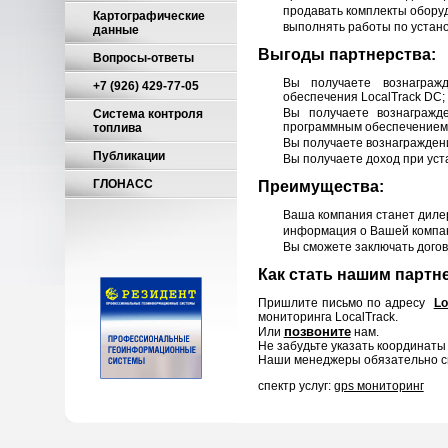
продавать комплекты обору
Картографические
выполнять работы по устано
данные
Выгоды партнерства:
Вопросы-ответы
Вы получаете вознаграж
+7 (926) 429-77-05
обеспечения LocalTrack DC;
Вы получаете вознагражд
Система контроля
программным обеспечением 
топлива
Вы получаете вознагражден
Публикации
Вы получаете доход при уст
ГЛОНАСС
Преимущества:
Ваша компания станет диле
информация о Вашей компан
Вы сможете заключать догов
Как стать нашим партн
Пришлите письмо по адресу
Lo
мониторинга LocalTrack.
позвоните
Или
нам.
Не забудьте указать координаты 
Наши менеджеры обязательно св
спектр услуг:
gps мониторинг